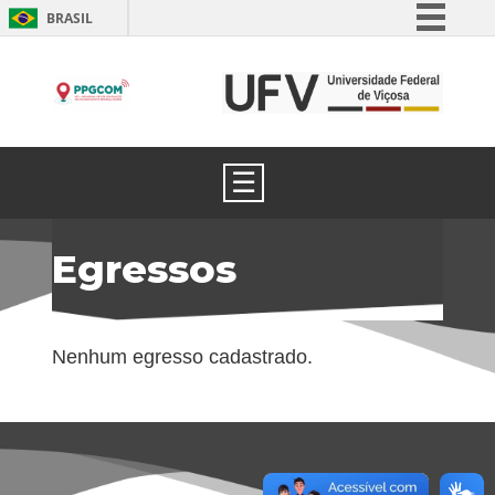
BRASIL
Simplifique!
Comunica BR
Participe
Acesso à informação
☰
Legislação
Canais
Egressos
Nenhum egresso cadastrado.